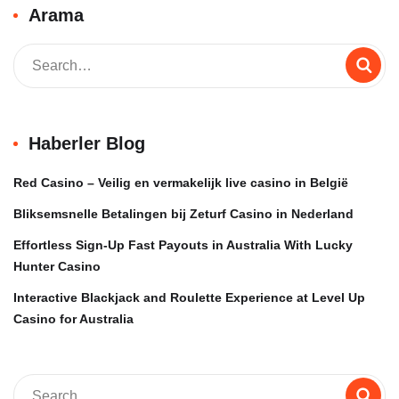
Arama
Haberler Blog
Red Casino – Veilig en vermakelijk live casino in België
Bliksemsnelle Betalingen bij Zeturf Casino in Nederland
Effortless Sign-Up Fast Payouts in Australia With Lucky
Hunter Casino
Interactive Blackjack and Roulette Experience at Level Up
Casino for Australia