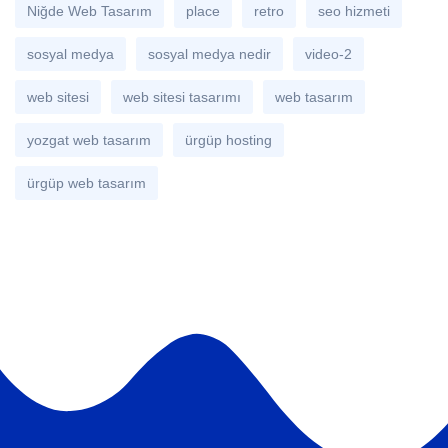
Niğde Web Tasarım
place
retro
seo hizmeti
sosyal medya
sosyal medya nedir
video-2
web sitesi
web sitesi tasarımı
web tasarım
yozgat web tasarım
ürgüp hosting
ürgüp web tasarım