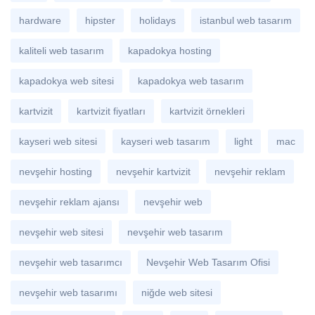
hardware
hipster
holidays
istanbul web tasarım
kaliteli web tasarım
kapadokya hosting
kapadokya web sitesi
kapadokya web tasarım
kartvizit
kartvizit fiyatları
kartvizit örnekleri
kayseri web sitesi
kayseri web tasarım
light
mac
nevşehir hosting
nevşehir kartvizit
nevşehir reklam
nevşehir reklam ajansı
nevşehir web
nevşehir web sitesi
nevşehir web tasarım
nevşehir web tasarımcı
Nevşehir Web Tasarım Ofisi
nevşehir web tasarımı
niğde web sitesi