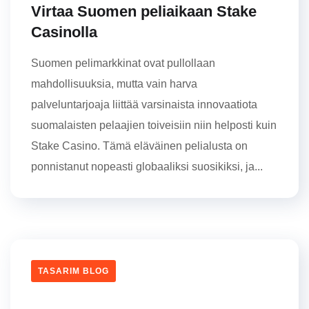
Virtaa Suomen peliaikaan Stake
Casinolla
Suomen pelimarkkinat ovat pullollaan
mahdollisuuksia, mutta vain harva
palveluntarjoaja liittää varsinaista innovaatiota
suomalaisten pelaajien toiveisiin niin helposti kuin
Stake Casino. Tämä eläväinen pelialusta on
ponnistanut nopeasti globaaliksi suosikiksi, ja...
TASARIM BLOG