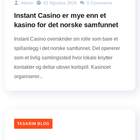
Admin
02 Ağustos 2026
0 Comments
Instant Casino er mye enn et
kasino for det norske samfunnet
Instant Casino overskrider sin rolle som bare et
spillanlegg i det norske samfunnet. Det opererer
som et livlig samlingssted hvor lokale knytter
kontakter og deltar utover kortspill. Kasinoet
organiserer...
TASARIM BLOG