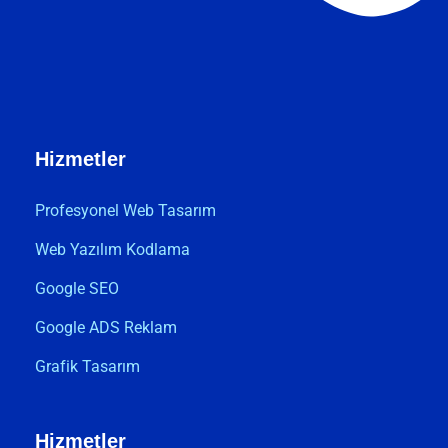
Hizmetler
Profesyonel Web Tasarım
Web Yazılım Kodlama
Google SEO
Google ADS Reklam
Grafik Tasarım
Hizmetler