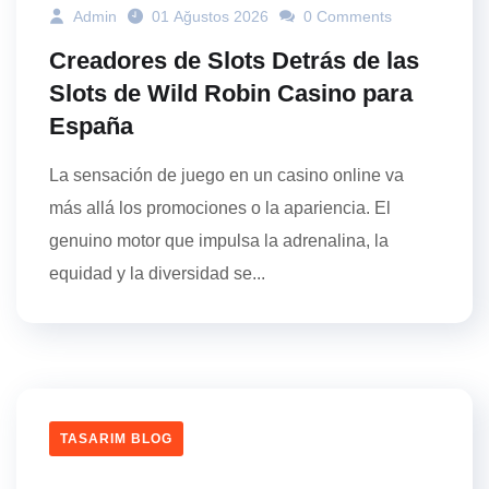
Admin
01 Ağustos 2026
0 Comments
Creadores de Slots Detrás de las
Slots de Wild Robin Casino para
España
La sensación de juego en un casino online va
más allá los promociones o la apariencia. El
genuino motor que impulsa la adrenalina, la
equidad y la diversidad se...
TASARIM BLOG