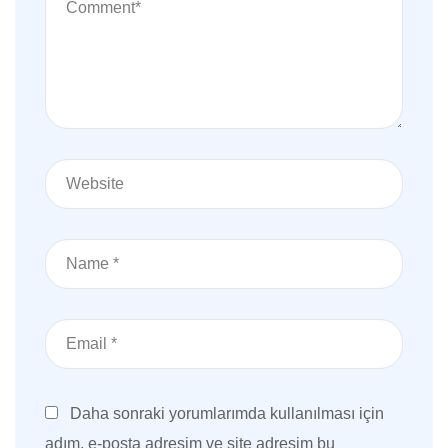
Daha sonraki yorumlarımda kullanılması için
adım, e-posta adresim ve site adresim bu