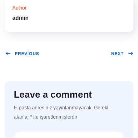
Author
admin
PREVIOUS
NEXT
Leave a comment
E-posta adresiniz yayınlanmayacak.
Gerekli
alanlar
*
ile işaretlenmişlerdir