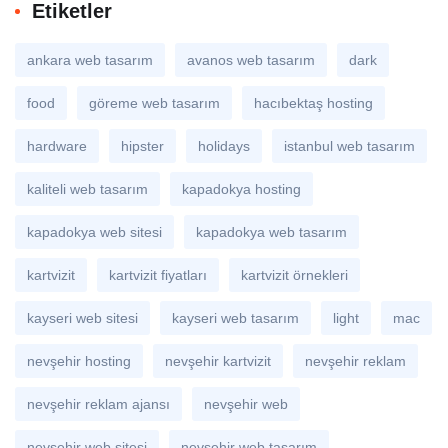
Etiketler
ankara web tasarım
avanos web tasarım
dark
food
göreme web tasarım
hacıbektaş hosting
hardware
hipster
holidays
istanbul web tasarım
kaliteli web tasarım
kapadokya hosting
kapadokya web sitesi
kapadokya web tasarım
kartvizit
kartvizit fiyatları
kartvizit örnekleri
kayseri web sitesi
kayseri web tasarım
light
mac
nevşehir hosting
nevşehir kartvizit
nevşehir reklam
nevşehir reklam ajansı
nevşehir web
nevşehir web sitesi
nevşehir web tasarım