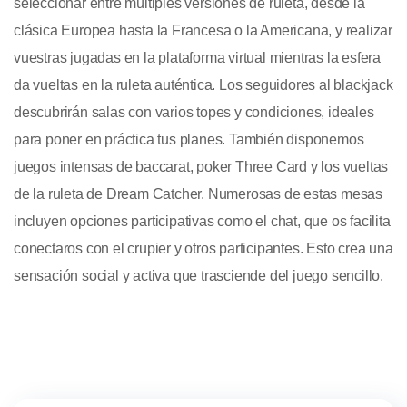
seleccionar entre múltiples versiones de ruleta, desde la
clásica Europea hasta la Francesa o la Americana, y realizar
vuestras jugadas en la plataforma virtual mientras la esfera
da vueltas en la ruleta auténtica. Los seguidores al blackjack
descubrirán salas con varios topes y condiciones, ideales
para poner en práctica tus planes. También disponemos
juegos intensas de baccarat, poker Three Card y los vueltas
de la ruleta de Dream Catcher. Numerosas de estas mesas
incluyen opciones participativas como el chat, que os facilita
conectaros con el crupier y otros participantes. Esto crea una
sensación social y activa que trasciende del juego sencillo.