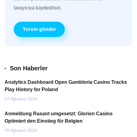
tarayıcıya kaydedilsin.
Son Haberler
Analytics Dashboard Open Gambloria Casino Tracks
Play History for Poland
07 Ağustos 2026
Anmeldung Rasant umgesetzt: Glorion Casino
Optimiert den Einstieg für Belgien
05 Ağustos 2026