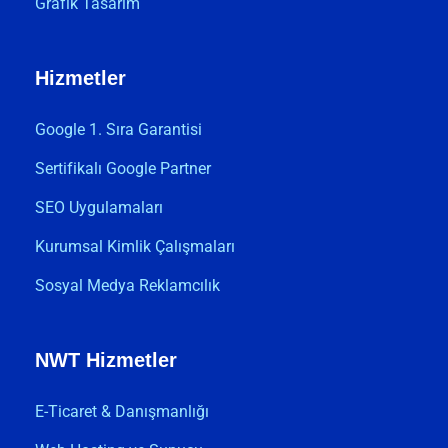
Grafik Tasarım
Hizmetler
Google 1. Sıra Garantisi
Sertifikalı Google Partner
SEO Uygulamaları
Kurumsal Kimlik Çalışmaları
Sosyal Medya Reklamcılık
NWT Hizmetler
E-Ticaret & Danışmanlığı