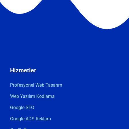
Hizmetler
Profesyonel Web Tasarım
Web Yazılım Kodlama
Google SEO
Google ADS Reklam