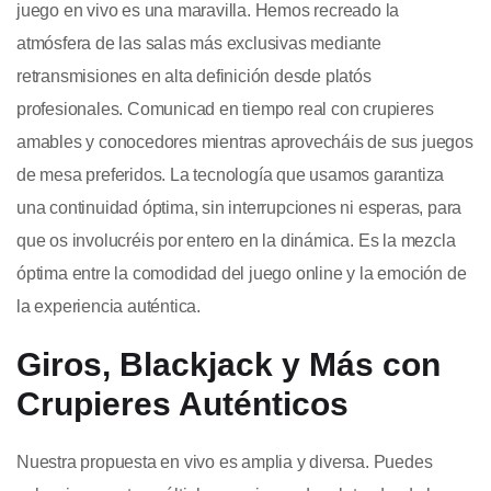
juego en vivo es una maravilla. Hemos recreado la
atmósfera de las salas más exclusivas mediante
retransmisiones en alta definición desde platós
profesionales. Comunicad en tiempo real con crupieres
amables y conocedores mientras aprovecháis de sus juegos
de mesa preferidos. La tecnología que usamos garantiza
una continuidad óptima, sin interrupciones ni esperas, para
que os involucréis por entero en la dinámica. Es la mezcla
óptima entre la comodidad del juego online y la emoción de
la experiencia auténtica.
Giros, Blackjack y Más con
Crupieres Auténticos
Nuestra propuesta en vivo es amplia y diversa. Puedes