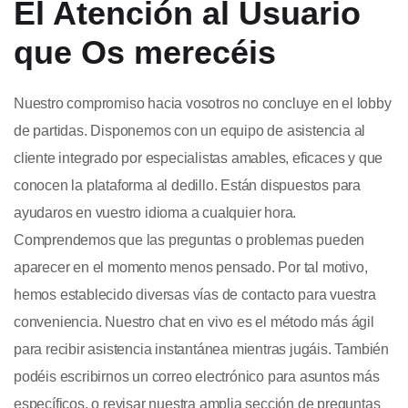
El Atención al Usuario
que Os merecéis
Nuestro compromiso hacia vosotros no concluye en el lobby
de partidas. Disponemos con un equipo de asistencia al
cliente integrado por especialistas amables, eficaces y que
conocen la plataforma al dedillo. Están dispuestos para
ayudaros en vuestro idioma a cualquier hora.
Comprendemos que las preguntas o problemas pueden
aparecer en el momento menos pensado. Por tal motivo,
hemos establecido diversas vías de contacto para vuestra
conveniencia. Nuestro chat en vivo es el método más ágil
para recibir asistencia instantánea mientras jugáis. También
podéis escribirnos un correo electrónico para asuntos más
específicos, o revisar nuestra amplia sección de preguntas