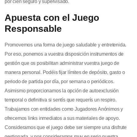
por cien seguro y supervisado.
Apuesta con el Juego
Responsable
Promovemos una forma de juego saludable y entretenida.
Por eso, ponemos a vuestra disposición instrumentos de
gestión que os posibilitan administrar vuestra juego de
manera personal. Podéis fijar límites de depósito, gasto o
periodo de partida por día, por semana o periódicos.
Asimismo proporcionamos la opción de autoexclusión
temporal o definitiva si sentís que requerís un respiro.
Trabajamos con entidades como Jugadores Anónimos y
ofrecemos links inmediatos a sus materiales de apoyo.
Consideramos que el juego debe ser siempre una disfrute
gestionada, y nos consideramos muy en serio nuestra