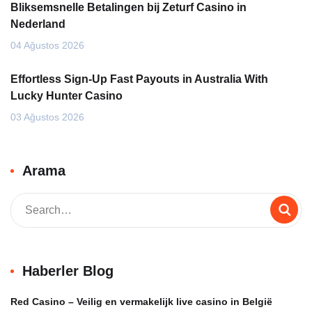
Bliksemsnelle Betalingen bij Zeturf Casino in
Nederland
04 Ağustos 2026
Effortless Sign-Up Fast Payouts in Australia With
Lucky Hunter Casino
03 Ağustos 2026
Arama
Haberler Blog
Red Casino – Veilig en vermakelijk live casino in België