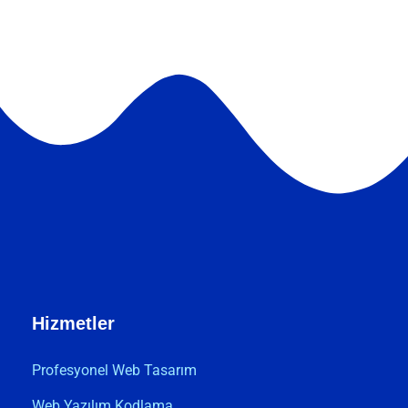
Hizmetler
Profesyonel Web Tasarım
Web Yazılım Kodlama