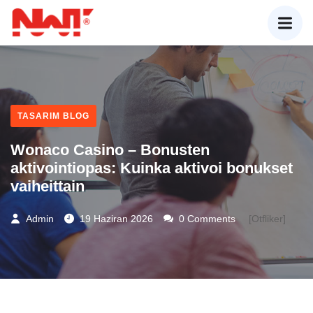
TASARIM BLOG
Wonaco Casino – Bonusten
aktivointiopas: Kuinka aktivoi bonukset
vaiheittain
Admin
19 Haziran 2026
0 Comments
[otfliker]