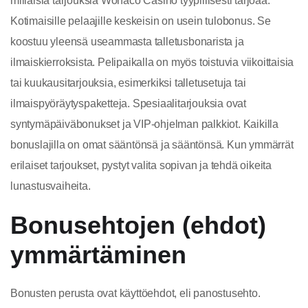
millaisia tarjouksia Wonaco Casino tyypillisesti tarjoaa.
Kotimaisille pelaajille keskeisin on usein tulobonus. Se
koostuu yleensä useammasta talletusbonarista ja
ilmaiskierroksista. Pelipaikalla on myös toistuvia viikoittaisia
tai kuukausitarjouksia, esimerkiksi talletusetuja tai
ilmaispyöräytyspaketteja. Spesiaalitarjouksia ovat
syntymäpäiväbonukset ja VIP-ohjelman palkkiot. Kaikilla
bonuslajilla on omat sääntönsä ja sääntönsä. Kun ymmärrät
erilaiset tarjoukset, pystyt valita sopivan ja tehdä oikeita
lunastusvaiheita.
Bonusehtojen (ehdot)
ymmärtäminen
Bonusten perusta ovat käyttöehdot, eli panostusehto.