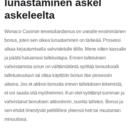
lunastaminen askel
askeleelta
Wonaco Casinon tervetuliaisbonus on usealle ensimmäinen
bonus, joten sen oikea lunastaminen on tärkeää. Prosessi
alkaa kirjautumisella vahvistetulle tilille. Mene sitten kassalle
ja päätä haluamasi talletustapa. Ennen talletuksen
vahvistamista sinun on välttämätöntä syöttää bonuskoodi
talletusruutuun tai ottaa käyttöön bonus itse prosessin
aikana. Jos et aktivoi bonusta ennen talletuksen tekemistä,
et voi saada sitä myöhemmin. Kun olet syöttänyt summan ja
vahvistanut bonuksen aktivoinnin, suorita talletus. Bonus ja
sen ehdot ilmestyvät pelitilillesi yleensä heti tai muutaman
minuutissa.