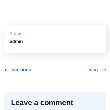
Author
admin
PREVIOUS
NEXT
Leave a comment