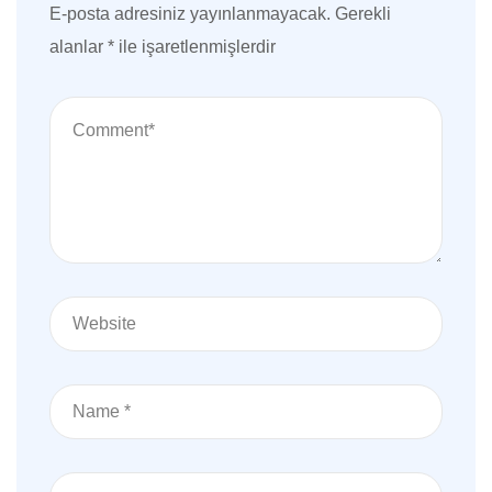
E-posta adresiniz yayınlanmayacak.
Gerekli
alanlar
*
ile işaretlenmişlerdir