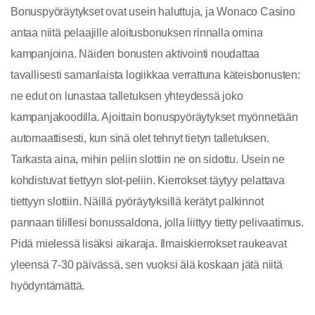
Bonuspyöräytykset ovat usein haluttuja, ja Wonaco Casino
antaa niitä pelaajille aloitusbonuksen rinnalla omina
kampanjoina. Näiden bonusten aktivointi noudattaa
tavallisesti samanlaista logiikkaa verrattuna käteisbonusten:
ne edut on lunastaa talletuksen yhteydessä joko
kampanjakoodilla. Ajoittain bonuspyöräytykset myönnetään
automaattisesti, kun sinä olet tehnyt tietyn talletuksen.
Tarkasta aina, mihin peliin slottiin ne on sidottu. Usein ne
kohdistuvat tiettyyn slot-peliin. Kierrokset täytyy pelattava
tiettyyn slottiin. Näillä pyöräytyksillä kerätyt palkinnot
pannaan tilillesi bonussaldona, jolla liittyy tietty pelivaatimus.
Pidä mielessä lisäksi aikaraja. Ilmaiskierrokset raukeavat
yleensä 7-30 päivässä, sen vuoksi älä koskaan jätä niitä
hyödyntämättä.