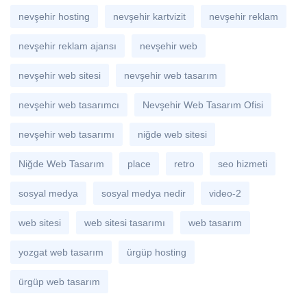
nevşehir hosting
nevşehir kartvizit
nevşehir reklam
nevşehir reklam ajansı
nevşehir web
nevşehir web sitesi
nevşehir web tasarım
nevşehir web tasarımcı
Nevşehir Web Tasarım Ofisi
nevşehir web tasarımı
niğde web sitesi
Niğde Web Tasarım
place
retro
seo hizmeti
sosyal medya
sosyal medya nedir
video-2
web sitesi
web sitesi tasarımı
web tasarım
yozgat web tasarım
ürgüp hosting
ürgüp web tasarım