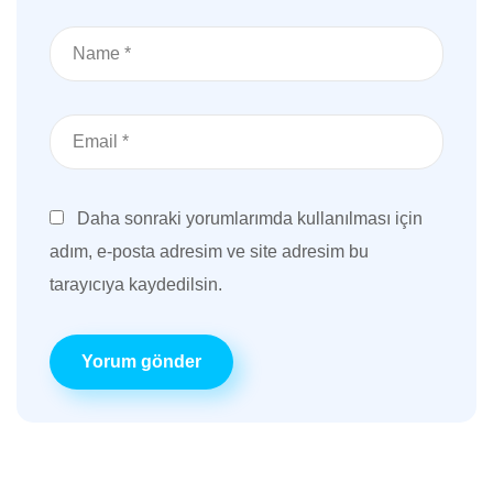
Daha sonraki yorumlarımda kullanılması için
adım, e-posta adresim ve site adresim bu
tarayıcıya kaydedilsin.