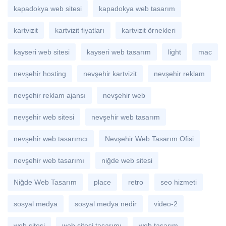
kapadokya web sitesi
kapadokya web tasarım
kartvizit
kartvizit fiyatları
kartvizit örnekleri
kayseri web sitesi
kayseri web tasarım
light
mac
nevşehir hosting
nevşehir kartvizit
nevşehir reklam
nevşehir reklam ajansı
nevşehir web
nevşehir web sitesi
nevşehir web tasarım
nevşehir web tasarımcı
Nevşehir Web Tasarım Ofisi
nevşehir web tasarımı
niğde web sitesi
Niğde Web Tasarım
place
retro
seo hizmeti
sosyal medya
sosyal medya nedir
video-2
web sitesi
web sitesi tasarımı
web tasarım