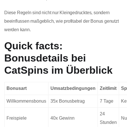
Diese Regeln sind nicht nur Kleingedrucktes, sondern
beeinflussen maßgeblich, wie profitabel der Bonus genutzt
werden kann.
Quick facts:
Bonusdetails bei
CatSpins im Überblick
Bonusart
Umsatzbedingungen
Zeitlimit
Sp
Willkommensbonus
35x Bonusbetrag
7 Tage
Ke
24
Freispiele
40x Gewinn
Nu
Stunden