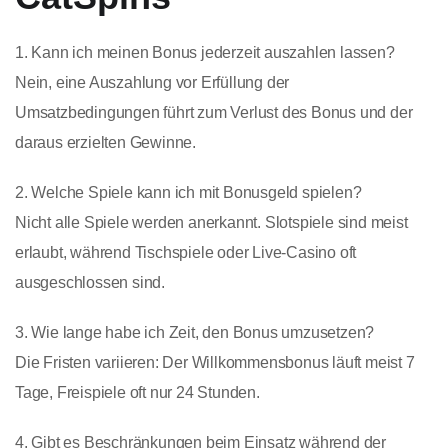
1. Kann ich meinen Bonus jederzeit auszahlen lassen?
Nein, eine Auszahlung vor Erfüllung der
Umsatzbedingungen führt zum Verlust des Bonus und der
daraus erzielten Gewinne.
2. Welche Spiele kann ich mit Bonusgeld spielen?
Nicht alle Spiele werden anerkannt. Slotspiele sind meist
erlaubt, während Tischspiele oder Live-Casino oft
ausgeschlossen sind.
3. Wie lange habe ich Zeit, den Bonus umzusetzen?
Die Fristen variieren: Der Willkommensbonus läuft meist 7
Tage, Freispiele oft nur 24 Stunden.
4. Gibt es Beschränkungen beim Einsatz während der