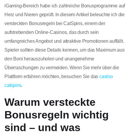
iGaming-Bereich habe ich zahlreiche Bonusprogramme auf
Herz und Nieren geprüft. In diesem Artikel beleuchte ich die
versteckten Bonusregeln bei CatSpins, einem der
aufstrebenden Online-Casinos, das durch sein
umfangreiches Angebot und attraktive Promotionen auffällt.
Spieler sollten diese Details kennen, um das Maximum aus
den Boni herauszuholen und unangenehme
Überraschungen zu vermeiden. Wenn Sie mehr über die
Plattform erfahren möchten, besuchen Sie das
casino
catspins
.
Warum versteckte
Bonusregeln wichtig
sind – und was