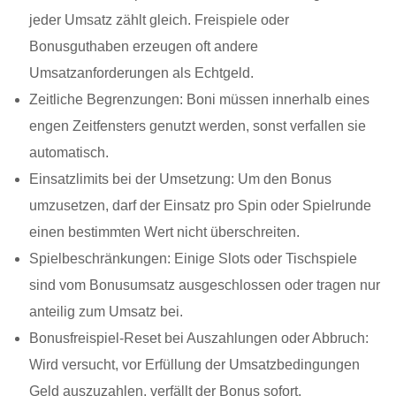
jeder Umsatz zählt gleich. Freispiele oder
Bonusguthaben erzeugen oft andere
Umsatzanforderungen als Echtgeld.
Zeitliche Begrenzungen: Boni müssen innerhalb eines
engen Zeitfensters genutzt werden, sonst verfallen sie
automatisch.
Einsatzlimits bei der Umsetzung: Um den Bonus
umzusetzen, darf der Einsatz pro Spin oder Spielrunde
einen bestimmten Wert nicht überschreiten.
Spielbeschränkungen: Einige Slots oder Tischspiele
sind vom Bonusumsatz ausgeschlossen oder tragen nur
anteilig zum Umsatz bei.
Bonusfreispiel-Reset bei Auszahlungen oder Abbruch:
Wird versucht, vor Erfüllung der Umsatzbedingungen
Geld auszuzahlen, verfällt der Bonus sofort.