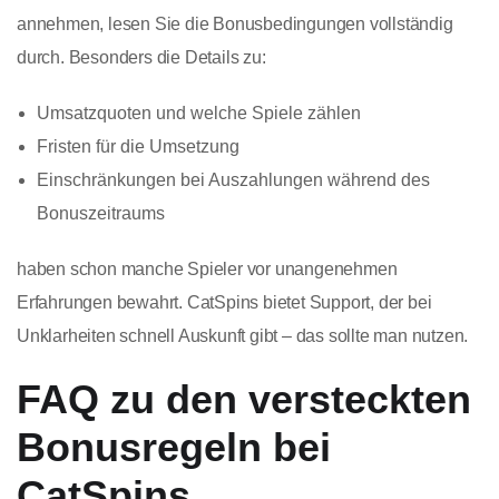
annehmen, lesen Sie die Bonusbedingungen vollständig
durch. Besonders die Details zu:
Umsatzquoten und welche Spiele zählen
Fristen für die Umsetzung
Einschränkungen bei Auszahlungen während des
Bonuszeitraums
haben schon manche Spieler vor unangenehmen
Erfahrungen bewahrt. CatSpins bietet Support, der bei
Unklarheiten schnell Auskunft gibt – das sollte man nutzen.
FAQ zu den versteckten
Bonusregeln bei
CatSpins