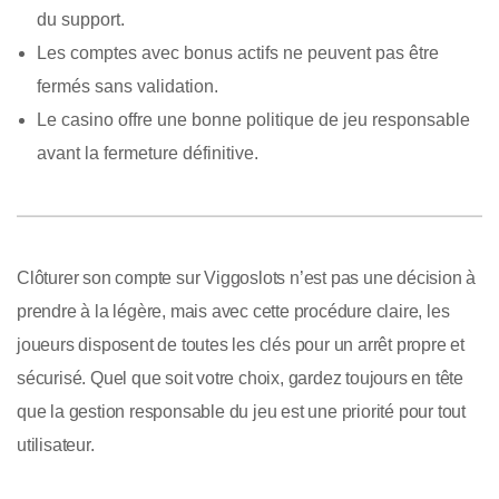
du support.
Les comptes avec bonus actifs ne peuvent pas être
fermés sans validation.
Le casino offre une bonne politique de jeu responsable
avant la fermeture définitive.
Clôturer son compte sur Viggoslots n’est pas une décision à
prendre à la légère, mais avec cette procédure claire, les
joueurs disposent de toutes les clés pour un arrêt propre et
sécurisé. Quel que soit votre choix, gardez toujours en tête
que la gestion responsable du jeu est une priorité pour tout
utilisateur.