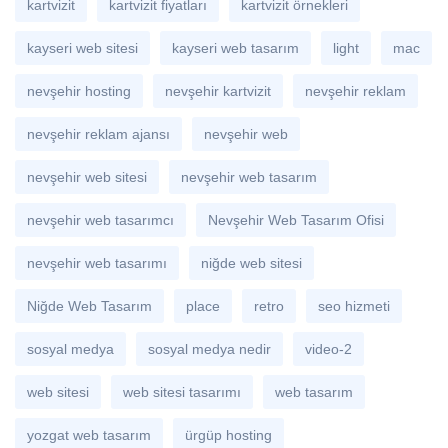
kartvizit
kartvizit fiyatları
kartvizit örnekleri
kayseri web sitesi
kayseri web tasarım
light
mac
nevşehir hosting
nevşehir kartvizit
nevşehir reklam
nevşehir reklam ajansı
nevşehir web
nevşehir web sitesi
nevşehir web tasarım
nevşehir web tasarımcı
Nevşehir Web Tasarım Ofisi
nevşehir web tasarımı
niğde web sitesi
Niğde Web Tasarım
place
retro
seo hizmeti
sosyal medya
sosyal medya nedir
video-2
web sitesi
web sitesi tasarımı
web tasarım
yozgat web tasarım
ürgüp hosting