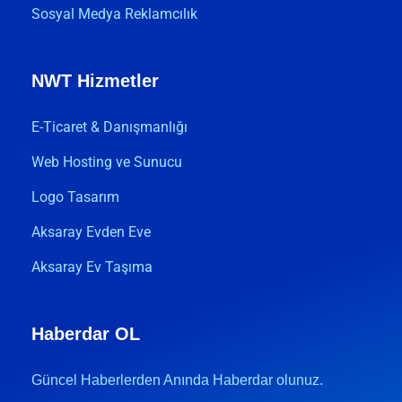
Sosyal Medya Reklamcılık
NWT Hizmetler
E-Ticaret & Danışmanlığı
Web Hosting ve Sunucu
Logo Tasarım
Aksaray Evden Eve
Aksaray Ev Taşıma
Haberdar OL
Güncel Haberlerden Anında Haberdar olunuz.