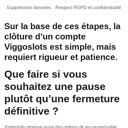
Suppression données
Respect RGPD et confidentialité
Sur la base de ces étapes, la
clôture d’un compte
Viggoslots est simple, mais
requiert rigueur et patience.
Que faire si vous
souhaitez une pause
plutôt qu’une fermeture
définitive ?
Viggoslots propose aussi des options de jeu responsable