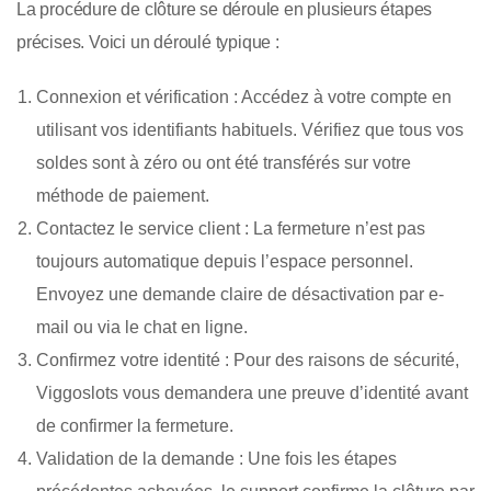
La procédure de clôture se déroule en plusieurs étapes
précises. Voici un déroulé typique :
Connexion et vérification : Accédez à votre compte en
utilisant vos identifiants habituels. Vérifiez que tous vos
soldes sont à zéro ou ont été transférés sur votre
méthode de paiement.
Contactez le service client : La fermeture n’est pas
toujours automatique depuis l’espace personnel.
Envoyez une demande claire de désactivation par e-
mail ou via le chat en ligne.
Confirmez votre identité : Pour des raisons de sécurité,
Viggoslots vous demandera une preuve d’identité avant
de confirmer la fermeture.
Validation de la demande : Une fois les étapes