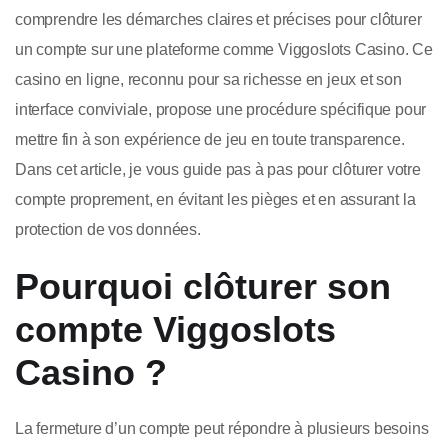
comprendre les démarches claires et précises pour clôturer
un compte sur une plateforme comme Viggoslots Casino. Ce
casino en ligne, reconnu pour sa richesse en jeux et son
interface conviviale, propose une procédure spécifique pour
mettre fin à son expérience de jeu en toute transparence.
Dans cet article, je vous guide pas à pas pour clôturer votre
compte proprement, en évitant les pièges et en assurant la
protection de vos données.
Pourquoi clôturer son
compte Viggoslots
Casino ?
La fermeture d’un compte peut répondre à plusieurs besoins