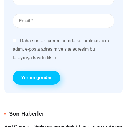
Daha sonraki yorumlarımda kullanılması için
adım, e-posta adresim ve site adresim bu
tarayıcıya kaydedilsin.
Son Haberler
Red Casino – Veilig en vermakelijk live casino in België