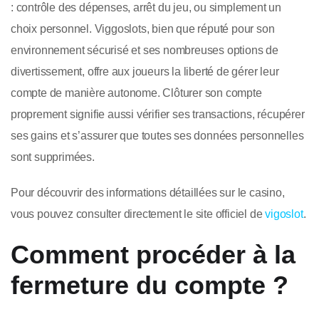
: contrôle des dépenses, arrêt du jeu, ou simplement un
choix personnel. Viggoslots, bien que réputé pour son
environnement sécurisé et ses nombreuses options de
divertissement, offre aux joueurs la liberté de gérer leur
compte de manière autonome. Clôturer son compte
proprement signifie aussi vérifier ses transactions, récupérer
ses gains et s’assurer que toutes ses données personnelles
sont supprimées.
Pour découvrir des informations détaillées sur le casino,
vous pouvez consulter directement le site officiel de
vigoslot
.
Comment procéder à la
fermeture du compte ?