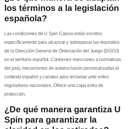
los términos a la legislación
española?
Las condiciones de U Spin Casino están escritos
específicamente para alcanzar y sobrepasar las requisitos
de la Dirección General de Ordenación del Juego (DGOJ)
en el territorio español. Contienen menciones a normativas
del país, mecanismos de autoexclusión personalizadas al
contexto español y canales para reclamar ante entes
reguladores nacionales. Ofrece una capa extra de
protección.
¿De qué manera garantiza U
Spin para garantizar la