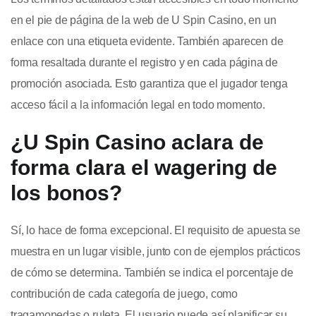
en el pie de página de la web de U Spin Casino, en un
enlace con una etiqueta evidente. También aparecen de
forma resaltada durante el registro y en cada página de
promoción asociada. Esto garantiza que el jugador tenga
acceso fácil a la información legal en todo momento.
¿U Spin Casino aclara de
forma clara el wagering de
los bonos?
Sí, lo hace de forma excepcional. El requisito de apuesta se
muestra en un lugar visible, junto con de ejemplos prácticos
de cómo se determina. También se indica el porcentaje de
contribución de cada categoría de juego, como
tragamonedas o ruleta. El usuario puede así planificar su