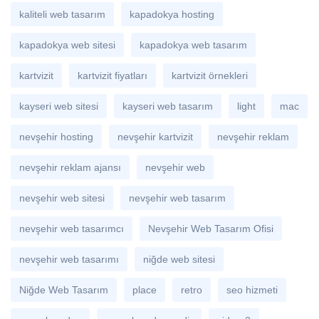
kaliteli web tasarım
kapadokya hosting
kapadokya web sitesi
kapadokya web tasarım
kartvizit
kartvizit fiyatları
kartvizit örnekleri
kayseri web sitesi
kayseri web tasarım
light
mac
nevşehir hosting
nevşehir kartvizit
nevşehir reklam
nevşehir reklam ajansı
nevşehir web
nevşehir web sitesi
nevşehir web tasarım
nevşehir web tasarımcı
Nevşehir Web Tasarım Ofisi
nevşehir web tasarımı
niğde web sitesi
Niğde Web Tasarım
place
retro
seo hizmeti