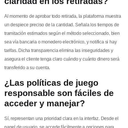
claridad en los retiradas?
Al momento de aprobar todo retirada, la plataforma muestra
un despiece preciso de la cantidad. Señala los tiempos de
tramitación estimados según el método seleccionado, bien
sea vía bancaria o monedero electrónico, y notifica si hay
tarifas. Dicha transparencia elimina las inseguridades y
asegura el cliente tenga claro cuándo y cuánto dinero será
transferido a su cuenta.
¿Las políticas de juego
responsable son fáciles de
acceder y manejar?
Sí, representan una prioridad clara en la interfaz. Desde el
panel de usuario, se accede fácilmente a opciones para