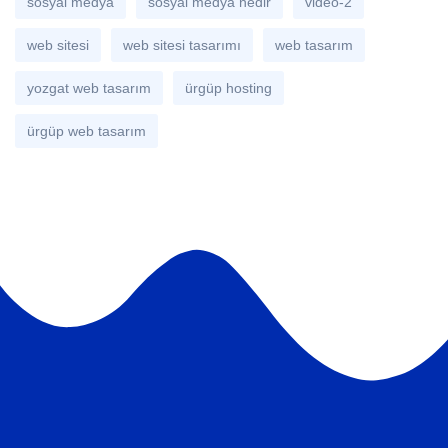
sosyal medya
sosyal medya nedir
video-2
web sitesi
web sitesi tasarımı
web tasarım
yozgat web tasarım
ürgüp hosting
ürgüp web tasarım