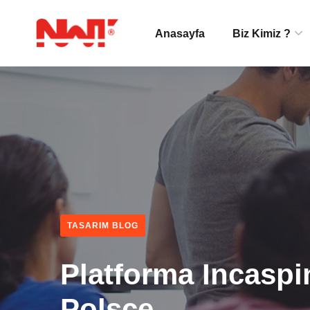
Anasayfa
Biz Kimiz ?
TASARIM BLOG
Platforma Incaspi
Polsce