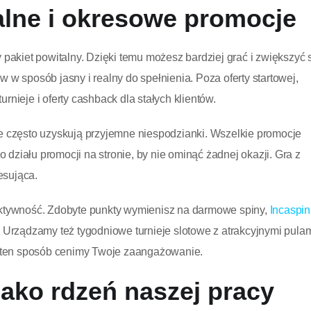
lne i okresowe promocje
 pakiet powitalny. Dzięki temu możesz bardziej grać i zwiększyć
w sposób jasny i realny do spełnienia. Poza oferty startowej,
nieje i oferty cashback dla stałych klientów.
e często uzyskują przyjemne niespodzianki. Wszelkie promocje
o działu promocji na stronie, by nie ominąć żadnej okazji. Gra z
esująca.
aktywność. Zdobyte punkty wymienisz na darmowe spiny,
Incaspi
. Urządzamy też tygodniowe turnieje slotowe z atrakcyjnymi pula
W ten sposób cenimy Twoje zaangażowanie.
jako rdzeń naszej pracy