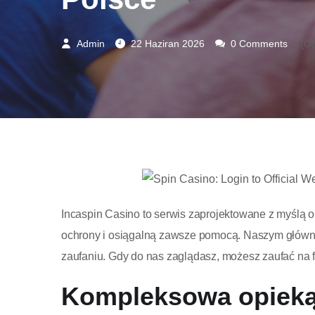
Admin
22 Haziran 2026
0 Comments
[otf
Incaspin Casino to serwis zaprojektowane z myślą o
ochrony i osiągalną zawsze pomocą. Naszym głównym p
zaufaniu. Gdy do nas zaglądasz, możesz zaufać na 
Kompleksowa opieką 