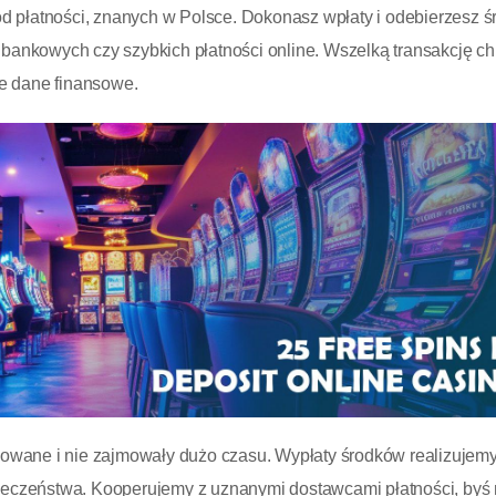
płatności, znanych w Polsce. Dokonasz wpłaty i odebierzesz śr
bankowych czy szybkich płatności online. Wszelką transakcję c
e dane finansowe.
kowane i nie zajmowały dużo czasu. Wypłaty środków realizujem
ieczeństwa. Kooperujemy z uznanymi dostawcami płatności, byś