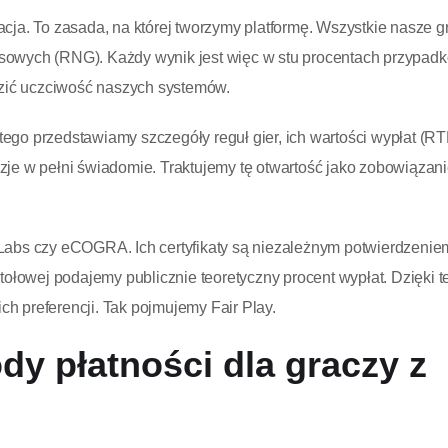
acja. To zasada, na której tworzymy platformę. Wszystkie nasze g
losowych (RNG). Każdy wynik jest więc w stu procentach przypad
dzić uczciwość naszych systemów.
tego przedstawiamy szczegóły reguł gier, ich wartości wypłat (RT
je w pełni świadomie. Traktujemy tę otwartość jako zobowiązan
h Labs czy eCOGRA. Ich certyfikaty są niezależnym potwierdzenie
 stołowej podajemy publicznie teoretyczny procent wypłat. Dzięki 
ch preferencji. Tak pojmujemy Fair Play.
y płatności dla graczy z