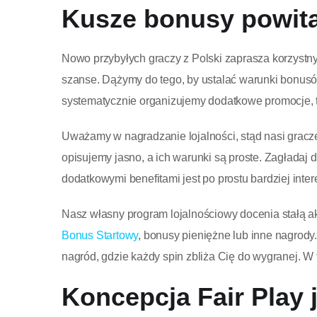
Kusze bonusy powita
Nowo przybyłych graczy z Polski zaprasza korzystny
szanse. Dążymy do tego, by ustalać warunki bonusów 
systematycznie organizujemy dodatkowe promocje, tur
Uważamy w nagradzanie lojalności, stąd nasi gracz
opisujemy jasno, a ich warunki są proste. Zagładaj d
dodatkowymi benefitami jest po prostu bardziej inter
Nasz własny program lojalnościowy docenia stałą 
Bonus Startowy
, bonusy pieniężne lub inne nagrody
nagród, gdzie każdy spin zbliża Cię do wygranej. 
Koncepcja Fair Play 