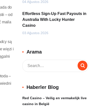
04 Ağustos 2026
iada do
Effortless Sign-Up Fast Payouts in
tii – od
Australia With Lucky Hunter
ć maila
Casino
03 Ağustos 2026
adcy są
 więzi i
Arama
ągalni
etoda –
owiedni
Haberler Blog
Red Casino – Veilig en vermakelijk live
casino in België