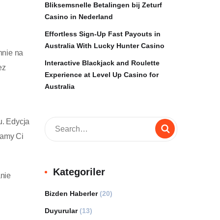
Bliksemsnelle Betalingen bij Zeturf
Casino in Nederland
Effortless Sign-Up Fast Payouts in
Australia With Lucky Hunter Casino
nnie na
Interactive Blackjack and Roulette
ez
Experience at Level Up Casino for
Australia
u. Edycja
iamy Ci
Kategoriler
anie
Bizden Haberler
(20)
Duyurular
(13)