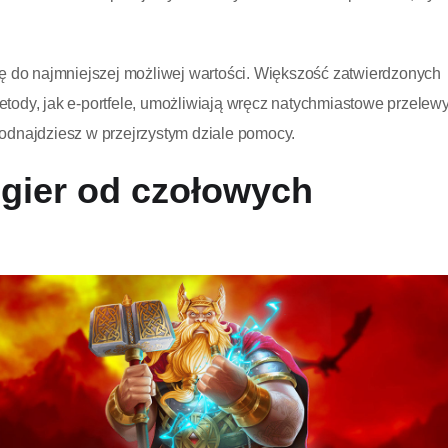
ę do najmniejszej możliwej wartości. Większość zatwierdzonych
ody, jak e-portfele, umożliwiają wręcz natychmiastowe przelewy
i odnajdziesz w przejrzystym dziale pomocy.
 gier od czołowych