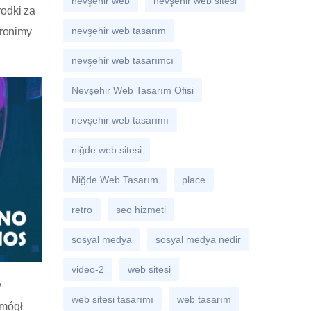
nevşehir web
nevşehir web sitesi
odki za
nevşehir web tasarım
hronimy
nevşehir web tasarımcı
Nevşehir Web Tasarım Ofisi
nevşehir web tasarımı
niğde web sitesi
Niğde Web Tasarım
place
retro
seo hizmeti
sosyal medya
sosyal medya nedir
video-2
web sitesi
y
web sitesi tasarımı
web tasarım
 mógł