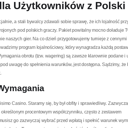
dla Użytkowników z Polski
alnie, a stali bywalcy zdawali sobie sprawę, że ich lojalność prz
krojonych pod polskich graczy. Pakiet powitalny mocno doładuje 
nie naszych gier. Na co dzień przygotowujemy turnieje z cennymi
rowadzimy program lojalnościowy, który wynagradza każdą posta
Wymagania obrotu (tzw. wagering) są zawsze klarownie podane i 
ne pod uwagę do spełnienia warunków, jest dostępna. Sądzimy, że
.
 Wymagania
imo Casino. Staramy się, by był obfity i sprawiedliwy. Zazwycza
o określonym procentowym współczynniku, często z zestawem
usisz go zazwyczaj wybrać przed wpłatą i spełnić warunek wy