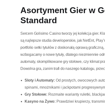
Asortyment Gier w G
Standard
Sercem Golisimo Casino tworzy jej kolekcja gier. K
są najlepsze studia developerskie, jak NetEnt, Pla
portfolio setki tytułów z doskonałą oprawą graficzn
wzbogacamy o nowe tytuły, dlatego niezmiennie od
automaty, skomplikowane gry stołowe, czy klimat pra
Dowolna gra, zanim trafi do naszego katalogu, przec
Sloty i Automaty:
Od prostych, owocowych auto
spinami, mnożnikami i jackpotami progresywnym
Gry Stołowe:
Rozmaite warianty ruletki, blackja
Kasyno na Żywo:
Prawdziwi krupierzy, transmi