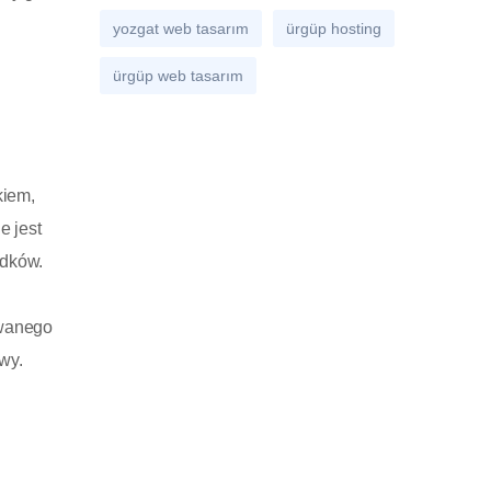
yozgat web tasarım
ürgüp hosting
ürgüp web tasarım
kiem,
e jest
odków.
owanego
wy.