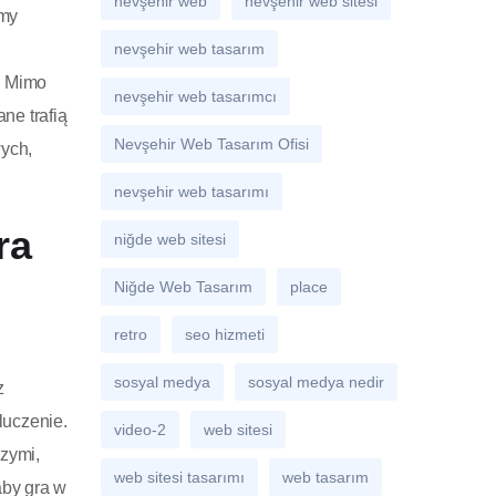
nevşehir web
nevşehir web sitesi
śmy
nevşehir web tasarım
. Mimo
nevşehir web tasarımcı
ne trafią
Nevşehir Web Tasarım Ofisi
ych,
nevşehir web tasarımı
ra
niğde web sitesi
Niğde Web Tasarım
place
retro
seo hizmeti
sosyal medya
sosyal medya nedir
z
luczenie.
video-2
web sitesi
czymi,
web sitesi tasarımı
web tasarım
aby gra w