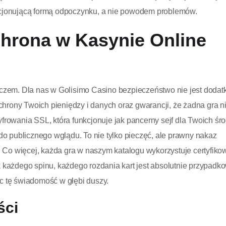
kcjonującą formą odpoczynku, a nie powodem problemów.
hrona w Kasynie Online
aczem. Dla nas w Golisimo Casino bezpieczeństwo nie jest dodat
rony Twoich pieniędzy i danych oraz gwarancji, że żadna gra ni
frowania SSL, która funkcjonuje jak pancerny sejf dla Twoich śr
do publicznego wglądu. To nie tylko pieczęć, ale prawny nakaz
i. Co więcej, każda gra w naszym katalogu wykorzystuje certyfik
 każdego spinu, każdego rozdania kart jest absolutnie przypadko
jąc tę świadomość w głębi duszy.
ści