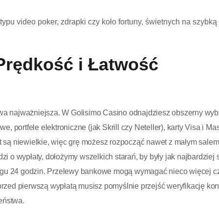
typu video poker, zdrapki czy koło fortuny, świetnych na szybką
Prędkość i Łatwość
awa najważniejsza. W Golisimo Casino odnajdziesz obszerny wy
portfele elektroniczne (jak Skrill czy Neteller), karty Visa i Ma
at są niewielkie, więc grę możesz rozpocząć nawet z małym salem
zi o wypłaty, dołożymy wszelkich starań, by były jak najbardziej 
ągu 24 godzin. Przelewy bankowe mogą wymagać nieco więcej c
przed pierwszą wypłatą musisz pomyślnie przejść weryfikację kon
eństwa.