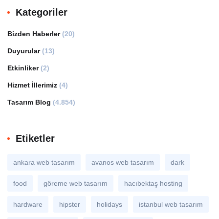
Kategoriler
Bizden Haberler
(20)
Duyurular
(13)
Etkinliker
(2)
Hizmet İllerimiz
(4)
Tasarım Blog
(4.854)
Etiketler
ankara web tasarım
avanos web tasarım
dark
food
göreme web tasarım
hacıbektaş hosting
hardware
hipster
holidays
istanbul web tasarım