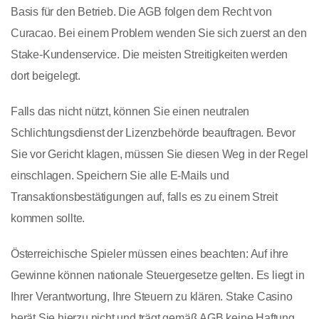
Basis für den Betrieb. Die AGB folgen dem Recht von
Curacao. Bei einem Problem wenden Sie sich zuerst an den
Stake-Kundenservice. Die meisten Streitigkeiten werden
dort beigelegt.
Falls das nicht nützt, können Sie einen neutralen
Schlichtungsdienst der Lizenzbehörde beauftragen. Bevor
Sie vor Gericht klagen, müssen Sie diesen Weg in der Regel
einschlagen. Speichern Sie alle E-Mails und
Transaktionsbestätigungen auf, falls es zu einem Streit
kommen sollte.
Österreichische Spieler müssen eines beachten: Auf ihre
Gewinne können nationale Steuergesetze gelten. Es liegt in
Ihrer Verantwortung, Ihre Steuern zu klären. Stake Casino
berät Sie hierzu nicht und trägt gemäß AGB keine Haftung.