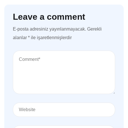
Leave a comment
E-posta adresiniz yayınlanmayacak.
Gerekli
alanlar
*
ile işaretlenmişlerdir