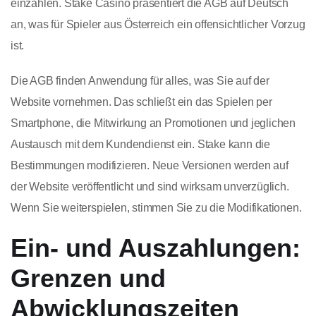
einzahlen. Stake Casino präsentiert die AGB auf Deutsch
an, was für Spieler aus Österreich ein offensichtlicher Vorzug
ist.
Die AGB finden Anwendung für alles, was Sie auf der
Website vornehmen. Das schließt ein das Spielen per
Smartphone, die Mitwirkung an Promotionen und jeglichen
Austausch mit dem Kundendienst ein. Stake kann die
Bestimmungen modifizieren. Neue Versionen werden auf
der Website veröffentlicht und sind wirksam unverzüglich.
Wenn Sie weiterspielen, stimmen Sie zu die Modifikationen.
Ein- und Auszahlungen:
Grenzen und
Abwicklungszeiten