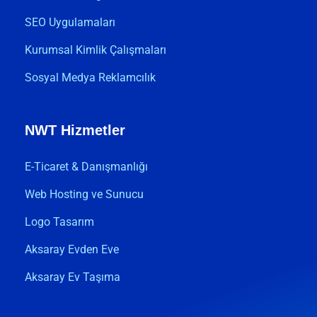
SEO Uygulamaları
Kurumsal Kimlik Çalışmaları
Sosyal Medya Reklamcılık
NWT Hizmetler
E-Ticaret & Danışmanlığı
Web Hosting ve Sunucu
Logo Tasarım
Aksaray Evden Eve
Aksaray Ev Taşıma