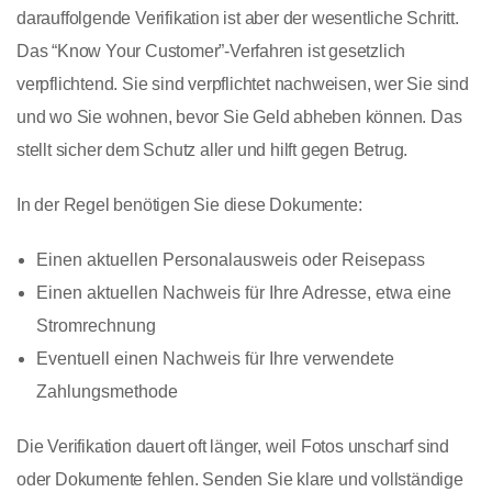
darauffolgende Verifikation ist aber der wesentliche Schritt.
Das “Know Your Customer”-Verfahren ist gesetzlich
verpflichtend. Sie sind verpflichtet nachweisen, wer Sie sind
und wo Sie wohnen, bevor Sie Geld abheben können. Das
stellt sicher dem Schutz aller und hilft gegen Betrug.
In der Regel benötigen Sie diese Dokumente:
Einen aktuellen Personalausweis oder Reisepass
Einen aktuellen Nachweis für Ihre Adresse, etwa eine
Stromrechnung
Eventuell einen Nachweis für Ihre verwendete
Zahlungsmethode
Die Verifikation dauert oft länger, weil Fotos unscharf sind
oder Dokumente fehlen. Senden Sie klare und vollständige