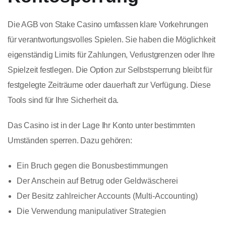
Die AGB von Stake Casino umfassen klare Vorkehrungen
für verantwortungsvolles Spielen. Sie haben die Möglichkeit
eigenständig Limits für Zahlungen, Verlustgrenzen oder Ihre
Spielzeit festlegen. Die Option zur Selbstsperrung bleibt für
festgelegte Zeiträume oder dauerhaft zur Verfügung. Diese
Tools sind für Ihre Sicherheit da.
Das Casino ist in der Lage Ihr Konto unter bestimmten
Umständen sperren. Dazu gehören:
Ein Bruch gegen die Bonusbestimmungen
Der Anschein auf Betrug oder Geldwäscherei
Der Besitz zahlreicher Accounts (Multi-Accounting)
Die Verwendung manipulativer Strategien