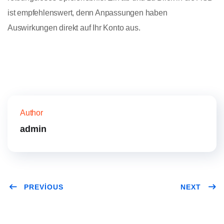
ist empfehlenswert, denn Anpassungen haben
Auswirkungen direkt auf Ihr Konto aus.
Author
admin
PREVIOUS
NEXT