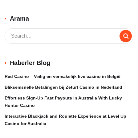
Arama
Haberler Blog
Red Casino – Veilig en vermakelijk live casino in België
Bliksemsnelle Betalingen bij Zeturf Casino in Nederland
Effortless Sign-Up Fast Payouts in Australia With Lucky
Hunter Casino
Interactive Blackjack and Roulette Experience at Level Up
Casino for Australia