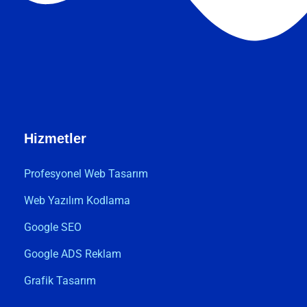
Hizmetler
Profesyonel Web Tasarım
Web Yazılım Kodlama
Google SEO
Google ADS Reklam
Grafik Tasarım