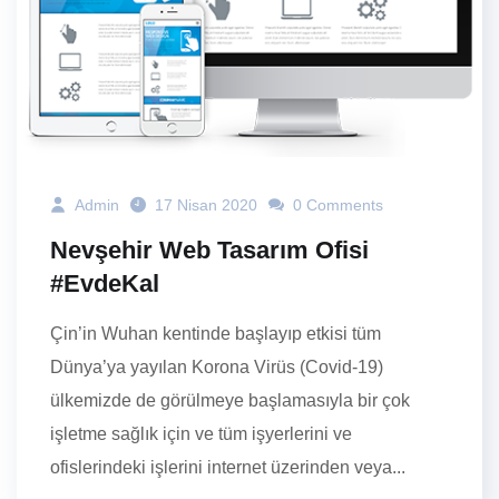
Admin
17 Nisan 2020
0 Comments
Nevşehir Web Tasarım Ofisi
#EvdeKal
Çin’in Wuhan kentinde başlayıp etkisi tüm
Dünya’ya yayılan Korona Virüs (Covid-19)
ülkemizde de görülmeye başlamasıyla bir çok
işletme sağlık için ve tüm işyerlerini ve
ofislerindeki işlerini internet üzerinden veya...