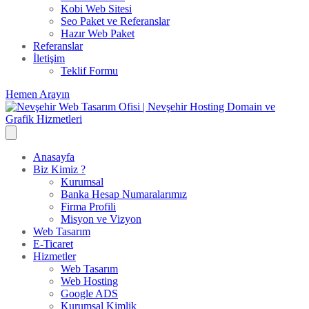
Kobi Web Sitesi
Seo Paket ve Referanslar
Hazır Web Paket
Referanslar
İletişim
Teklif Formu
Hemen Arayın
Anasayfa
Biz Kimiz ?
Kurumsal
Banka Hesap Numaralarımız
Firma Profili
Misyon ve Vizyon
Web Tasarım
E-Ticaret
Hizmetler
Web Tasarım
Web Hosting
Google ADS
Kurumsal Kimlik