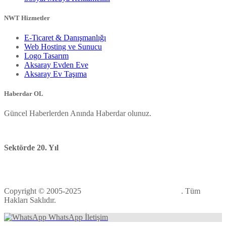
NWT Hizmetler
E-Ticaret & Danışmanlığı
Web Hosting ve Sunucu
Logo Tasarım
Aksaray Evden Eve
Aksaray Ev Taşıma
Haberdar OL
Güncel Haberlerden Anında Haberdar olunuz.
Fiyatlarımıza KDV Dahil değildir.
Sektörde 20. Yıl
Taklitlerimizden Sakının Farkı Farkedin!
Copyright © 2005-2025
Nevşehir Web Tasarım Ofisi
. Tüm
Hakları Saklıdır.
WhatsApp İletişim