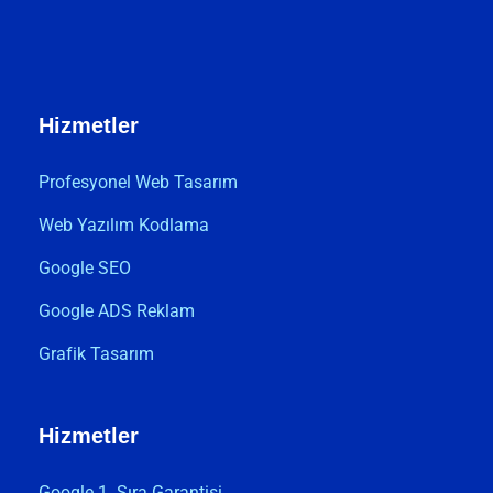
Hizmetler
Profesyonel Web Tasarım
Web Yazılım Kodlama
Google SEO
Google ADS Reklam
Grafik Tasarım
Hizmetler
Google 1. Sıra Garantisi