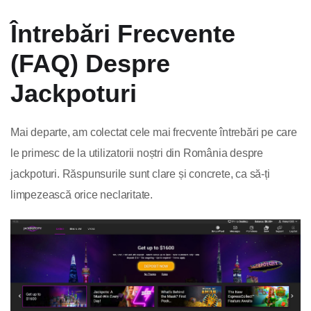
Întrebări Frecvente
(FAQ) Despre
Jackpoturi
Mai departe, am colectat cele mai frecvente întrebări pe care
le primesc de la utilizatorii noștri din România despre
jackpoturi. Răspunsurile sunt clare și concrete, ca să-ți
limpezească orice neclaritate.