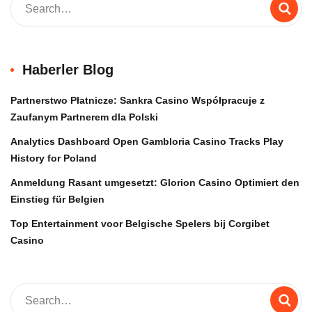
Haberler Blog
Partnerstwo Płatnicze: Sankra Casino Współpracuje z
Zaufanym Partnerem dla Polski
Analytics Dashboard Open Gambloria Casino Tracks Play
History for Poland
Anmeldung Rasant umgesetzt: Glorion Casino Optimiert den
Einstieg für Belgien
Top Entertainment voor Belgische Spelers bij Corgibet
Casino