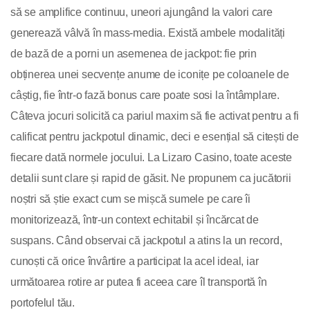
să se amplifice continuu, uneori ajungând la valori care
generează vâlvă în mass-media. Există ambele modalități
de bază de a porni un asemenea de jackpot: fie prin
obținerea unei secvențe anume de iconițe pe coloanele de
câștig, fie într-o fază bonus care poate sosi la întâmplare.
Câteva jocuri solicită ca pariul maxim să fie activat pentru a fi
calificat pentru jackpotul dinamic, deci e esențial să citești de
fiecare dată normele jocului. La Lizaro Casino, toate aceste
detalii sunt clare și rapid de găsit. Ne propunem ca jucătorii
noștri să știe exact cum se mișcă sumele pe care îi
monitorizează, într-un context echitabil și încărcat de
suspans. Când observai că jackpotul a atins la un record,
cunoști că orice învârtire a participat la acel ideal, iar
următoarea rotire ar putea fi aceea care îl transportă în
portofelul tău.