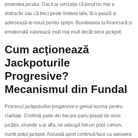
povestea jocului. Dacă ai senzația că jocul nu mai e
distractiv sau că treci peste limitele tale, fă o pauză și
adresează-te nouă pentru sprijin. Bunăstarea ta financiară și
emoțională valorează mult mai mult decât orice jackpot.
Cum acționează
Jackpoturile
Progresive?
Mecanismul din Fundal
Procesul jackpoturilor progresive e genial tocmai pentru
claritate. O infimă parte din fiecare pariu plasat de orice
jucător, oriunde s-ar afla, se adaugă într-un pool comun,
numit potul jackpot. Această aport continuă face ca valoarea