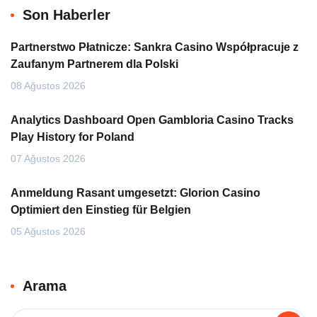
Son Haberler
Partnerstwo Płatnicze: Sankra Casino Współpracuje z
Zaufanym Partnerem dla Polski
08 Ağustos 2026
Analytics Dashboard Open Gambloria Casino Tracks
Play History for Poland
07 Ağustos 2026
Anmeldung Rasant umgesetzt: Glorion Casino
Optimiert den Einstieg für Belgien
05 Ağustos 2026
Arama