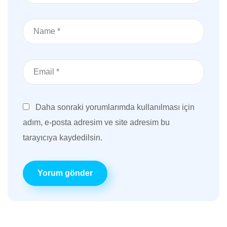
Daha sonraki yorumlarımda kullanılması için
adım, e-posta adresim ve site adresim bu
tarayıcıya kaydedilsin.