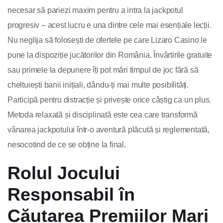
necesar să pariezi maxim pentru a intra la jackpotul
progresiv – acest lucru e una dintre cele mai esențiale lecții.
Nu neglija să folosești de ofertele pe care Lizaro Casino le
pune la dispoziție jucătorilor din România. Învârtirile gratuite
sau primele la depunere îți pot mări timpul de joc fără să
cheltuiești banii inițiali, dându-ți mai multe posibilități.
Participă pentru distracție și privește orice câștig ca un plus.
Metoda relaxată și disciplinată este cea care transformă
vânarea jackpotului într-o aventură plăcută și reglementată,
nesocotind de ce se obține la final.
Rolul Jocului
Responsabil în
Căutarea Premiilor Mari