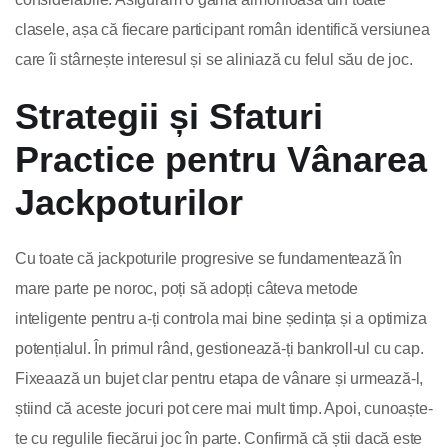
clasele, așa că fiecare participant român identifică versiunea
care îi stârnește interesul și se aliniază cu felul său de joc.
Strategii și Sfaturi
Practice pentru Vânarea
Jackpoturilor
Cu toate că jackpoturile progresive se fundamentează în
mare parte pe noroc, poți să adopți câteva metode
inteligente pentru a-ți controla mai bine ședința și a optimiza
potențialul. În primul rând, gestionează-ți bankroll-ul cu cap.
Fixeaază un bujet clar pentru etapa de vânare și urmează-l,
știind că aceste jocuri pot cere mai mult timp. Apoi, cunoaște-
te cu regulile fiecărui joc în parte. Confirmă că știi dacă este