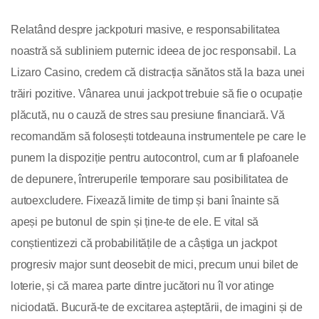
Relatând despre jackpoturi masive, e responsabilitatea
noastră să subliniem puternic ideea de joc responsabil. La
Lizaro Casino, credem că distracția sănătos stă la baza unei
trăiri pozitive. Vânarea unui jackpot trebuie să fie o ocupație
plăcută, nu o cauză de stres sau presiune financiară. Vă
recomandăm să folosești totdeauna instrumentele pe care le
punem la dispoziție pentru autocontrol, cum ar fi plafoanele
de depunere, întreruperile temporare sau posibilitatea de
autoexcludere. Fixеază limite de timp și bani înainte să
apeși pe butonul de spin și ține-te de ele. E vital să
conștientizezi că probabilitățile de a câștiga un jackpot
progresiv major sunt deosebit de mici, precum unui bilet de
loterie, și că marea parte dintre jucători nu îl vor atinge
niciodată. Bucură-te de excitarea așteptării, de imagini și de