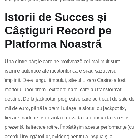
Istorii de Succes și
Câștiguri Record pe
Platforma Noastră
Una dintre părțile care ne motivează cel mai mult sunt
istoriile autentice ale jucătorilor care și-au văzut visul
împlinit. De-a lungul timpului, site-ul Lizaro Casino a fost
martorul unor premii extraordinare, care au transformat
destine. De la jackpoturi progresive care au trecut de sute de
mii de euro, până la premii uriașe la sloturi cu jackpot fix,
fiecare mărturie reprezintă o dovadă că oportunitatea este
prezentă, la fiecare rotire. Împărtășim aceste performanțe (cu
acordul învingătorilor, evident) pentru a inspira și a