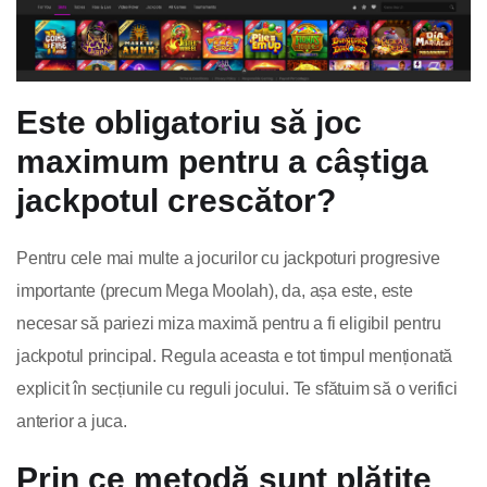
Este obligatoriu să joc
maximum pentru a câștiga
jackpotul crescător?
Pentru cele mai multe a jocurilor cu jackpoturi progresive
importante (precum Mega Moolah), da, așa este, este
necesar să pariezi miza maximă pentru a fi eligibil pentru
jackpotul principal. Regula aceasta e tot timpul menționată
explicit în secțiunile cu reguli jocului. Te sfătuim să o verifici
anterior a juca.
Prin ce metodă sunt plătite